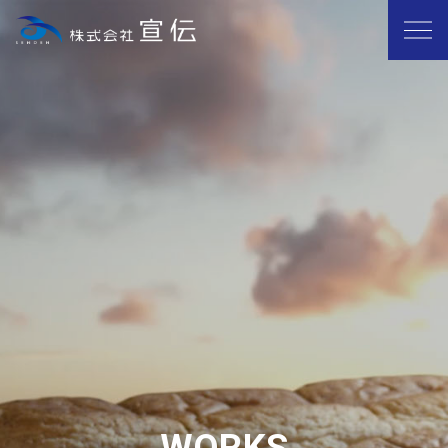
W
O
R
K
S