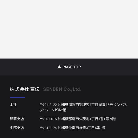
▲ PAGE TOP
株式会社 宣伝
SENDEN Co.,Ltd.
本社
〒901-2122 沖縄県浦添市勢理客4丁目15番15号 シンバネ
ットワークビル2階
那覇支店
〒900-0015 沖縄県那覇市久茂地1丁目1番1号 9階
中部支店
〒904-2174 沖縄県沖縄市与儀3丁目6番1号