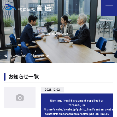
Hello world!
株式会社 宣伝
Hello world!
お知らせ一覧
2021.12.02
Warning
: Invalid argument supplied for
foreach() in
/home/symba/symba.jp/public_html/senden.symba.jp
content/themes/senden/archive.php
on line
36