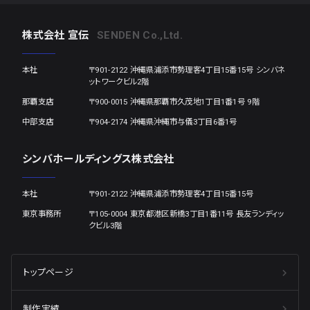
株式会社 宣伝
SENDEN Co.,Ltd.
本社
〒901-2122 沖縄県浦添市勢理客4丁目15番15号 シンバネ
ットワークビル2階
那覇支店
〒900-0015 沖縄県那覇市久茂地1丁目1番1号 9階
中部支店
〒904-2174 沖縄県沖縄市与儀3丁目6番1号
シンバホールディングス株式会社
本社
〒901-2122 沖縄県浦添市勢理客4丁目15番15号
東京事務所
〒105-0004 東京都港区新橋3丁目1番11号 長友ランディッ
クビル3階
トップページ
制作実績